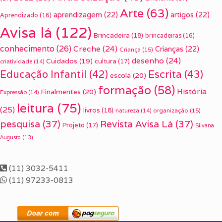
Arte
(63)
aprendizagem
(22)
artigos
(22)
Aprendizado
(16)
Avisa lá
(122)
Brincadeira
(18)
brincadeiras
(16)
conhecimento
(26)
Creche
(24)
Crianças
(22)
Criança
(15)
desenho
(24)
Cuidados
(19)
cultura
(17)
criatividade
(14)
Escrita
(43)
Educação Infantil
(42)
escola
(20)
formação
(58)
História
Finalmentes
(20)
Expressão
(14)
leitura
(75)
(25)
livros
(18)
organização
(15)
natureza
(14)
pesquisa
(37)
Revista Avisa Lá
(37)
Projeto
(17)
Silvana
Augusto
(13)
(11) 3032-5411
(11) 97233-0813