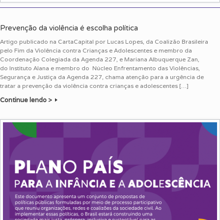
Prevenção da violência é escolha política
Artigo publicado na CartaCapital por Lucas Lopes, da Coalizão Brasileira
pelo Fim da Violência contra Crianças e Adolescentes e membro da
Coordenação Colegiada da Agenda 227, e Mariana Albuquerque Zan,
do Instituto Alana e membro do Núcleo Enfrentamento das Violências,
Segurança e Justiça da Agenda 227, chama atenção para a urgência de
tratar a prevenção da violência contra crianças e adolescentes […]
Continue lendo >