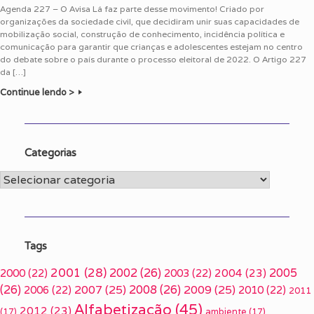
Agenda 227 – O Avisa Lá faz parte desse movimento! Criado por
organizações da sociedade civil, que decidiram unir suas capacidades de
mobilização social, construção de conhecimento, incidência política e
comunicação para garantir que crianças e adolescentes estejam no centro
do debate sobre o país durante o processo eleitoral de 2022. O Artigo 227
da […]
Continue lendo >
Categorias
Categorias
Tags
2001
(28)
2002
(26)
2005
2000
(22)
2003
(22)
2004
(23)
(26)
2007
(25)
2008
(26)
2009
(25)
2006
(22)
2010
(22)
2011
Alfabetização
(45)
2012
(23)
(17)
ambiente
(17)