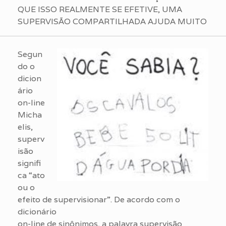
QUE ISSO REALMENTE SE EFETIVE, UMA
SUPERVISÃO COMPARTILHADA AJUDA MUITO
Segun
do o
dicion
ário
on-line
Micha
elis,
superv
isão
signifi
ca “ato
ou o
efeito de supervisionar”. De acordo com o
dicionário
on-line de sinônimos, a palavra supervisão