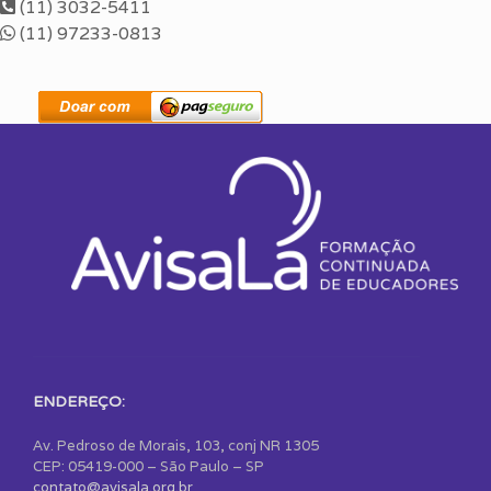
(11) 3032-5411
(11) 97233-0813
ENDEREÇO:
Av. Pedroso de Morais, 103, conj NR 1305
CEP: 05419-000 – São Paulo – SP
contato@avisala.org.br