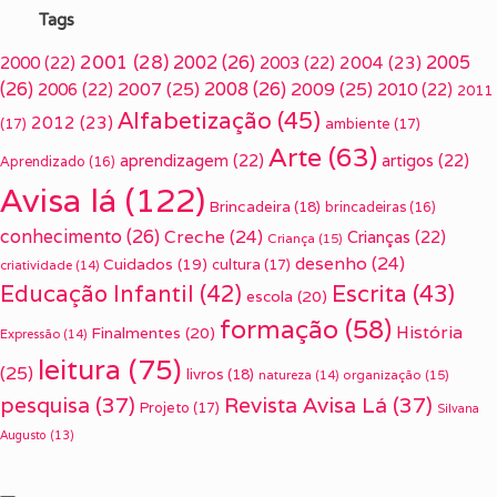
Tags
2001
(28)
2002
(26)
2005
2000
(22)
2003
(22)
2004
(23)
(26)
2007
(25)
2008
(26)
2009
(25)
2006
(22)
2010
(22)
2011
Alfabetização
(45)
2012
(23)
(17)
ambiente
(17)
Arte
(63)
aprendizagem
(22)
artigos
(22)
Aprendizado
(16)
Avisa lá
(122)
Brincadeira
(18)
brincadeiras
(16)
conhecimento
(26)
Creche
(24)
Crianças
(22)
Criança
(15)
desenho
(24)
Cuidados
(19)
cultura
(17)
criatividade
(14)
Escrita
(43)
Educação Infantil
(42)
escola
(20)
formação
(58)
História
Finalmentes
(20)
Expressão
(14)
leitura
(75)
(25)
livros
(18)
organização
(15)
natureza
(14)
pesquisa
(37)
Revista Avisa Lá
(37)
Projeto
(17)
Silvana
Augusto
(13)