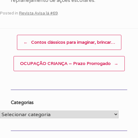
replanejamento de ações escolares.
Posted in
Revista Avisa lá #69
.
Post navigation
←
Contos clássicos para imaginar, brincar…
OCUPAÇÃO CRIANÇA – Prazo Prorrogado
→
Categorias
Categorias