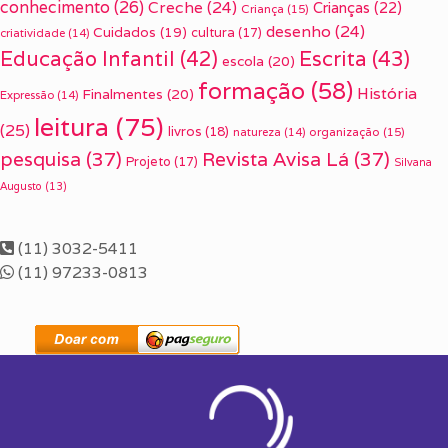
conhecimento
(26)
Creche
(24)
Crianças
(22)
Criança
(15)
desenho
(24)
Cuidados
(19)
cultura
(17)
criatividade
(14)
Escrita
(43)
Educação Infantil
(42)
escola
(20)
formação
(58)
História
Finalmentes
(20)
Expressão
(14)
leitura
(75)
(25)
livros
(18)
organização
(15)
natureza
(14)
pesquisa
(37)
Revista Avisa Lá
(37)
Projeto
(17)
Silvana
Augusto
(13)
(11) 3032-5411
(11) 97233-0813