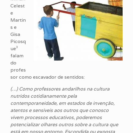
Celest
e
Martin
s e
Gisa
Picosq
ue³
falam
do
profes
sor como escavador de sentidos:
(…) Como professores andarilhos na cultura
nutridos cotidianamente pela
contemporaneidade, em estados de invenção,
atentos e sensíveis aos outros que conosco
vivem processos educativos, poderemos
potencializar olhares outros sobre a cultura que
está em nosso entorno. Escondida ou exposta