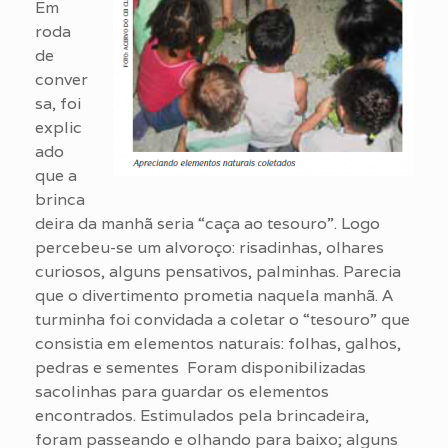
Em
roda
de
conver
sa, foi
explic
ado
que a
brinca
deira da manhã seria “caça ao tesouro”. Logo
percebeu-se um alvoroço: risadinhas, olhares
curiosos, alguns pensativos, palminhas. Parecia
que o divertimento prometia naquela manhã. A
turminha foi convidada a coletar o “tesouro” que
consistia em elementos naturais: folhas, galhos,
pedras e sementes Foram disponibilizadas
sacolinhas para guardar os elementos
encontrados. Estimulados pela brincadeira,
foram passeando e olhando para baixo; alguns