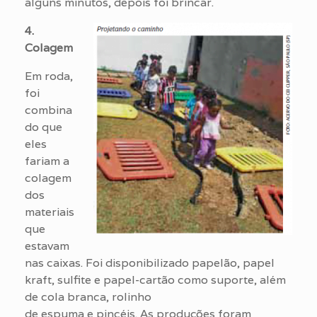
alguns minutos, depois foi brincar.
4.
Colagem
Em roda,
foi
combina
do que
eles
fariam a
colagem
dos
materiais
que
estavam
nas caixas. Foi disponibilizado papelão, papel
kraft, sulfite e papel-cartão como suporte, além
de cola branca, rolinho
de espuma e pincéis. As produções foram