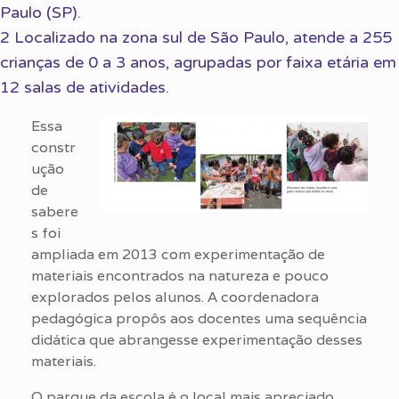
Paulo (SP).
2 Localizado na zona sul de São Paulo, atende a 255
crianças de 0 a 3 anos, agrupadas por faixa etária em
12 salas de atividades.
Essa
constr
ução
de
sabere
s foi
ampliada em 2013 com experimentação de
materiais encontrados na natureza e pouco
explorados pelos alunos. A coordenadora
pedagógica propôs aos docentes uma sequência
didática que abrangesse experimentação desses
materiais.
O parque da escola é o local mais apreciado