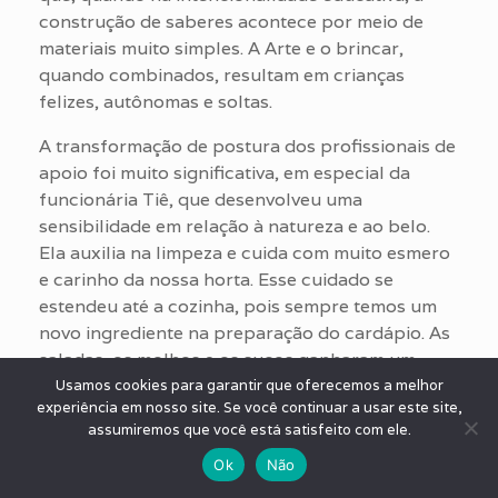
construção de saberes acontece por meio de
materiais muito simples. A Arte e o brincar,
quando combinados, resultam em crianças
felizes, autônomas e soltas.
A transformação de postura dos profissionais de
apoio foi muito significativa, em especial da
funcionária Tiê, que desenvolveu uma
sensibilidade em relação à natureza e ao belo.
Ela auxilia na limpeza e cuida com muito esmero
e carinho da nossa horta. Esse cuidado se
estendeu até a cozinha, pois sempre temos um
novo ingrediente na preparação do cardápio. As
saladas, os molhos e os sucos ganharam um
toque especial com produtos da horta. A equipe
Usamos cookies para garantir que oferecemos a melhor
experiência em nosso site. Se você continuar a usar este site,
de apoio e da cozinha não se contenta apenas
assumiremos que você está satisfeito com ele.
com a dinâmica própria da rotina do CEI. A
estética do novo espaço refinou ainda mais o
Ok
Não
olhar. Hoje há vasos de flores no refeitório, flores