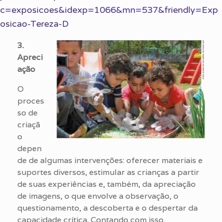
c=exposicoes&idexp=1066&mn=537&friendly=Exp
osicao-Tereza-D
3.
Apreci
ação
O
proces
so de
criaçã
o
depen
de de algumas intervenções: oferecer materiais e
suportes diversos, estimular as crianças a partir
de suas experiências e, também, da apreciação
de imagens, o que envolve a observação, o
questionamento, a descoberta e o despertar da
capacidade crítica. Contando com isso,