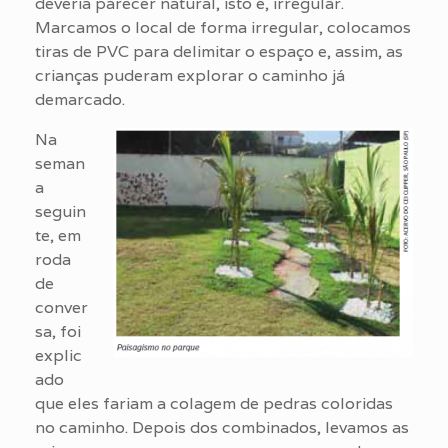
deveria parecer natural, isto é, irregular.
Marcamos o local de forma irregular, colocamos
tiras de PVC para delimitar o espaço e, assim, as
crianças puderam explorar o caminho já
demarcado.
Na
seman
a
seguin
te, em
roda
de
conver
sa, foi
explic
ado
que eles fariam a colagem de pedras coloridas
no caminho. Depois dos combinados, levamos as