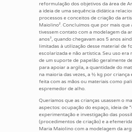
reformulação dos objetivos da área de Ar
a ideia de uma sequência didática relaci
processos e conceitos de criação da arti
Maiolino². Concluímos que por mais que 
tivessem contato com a modelagem da ar
anos³, quando chegavam aos 5 anos ain
limitadas à utilização desse material de 
escolarizada e não artística. Seu uso era 
de um suporte de papelão geralmente d
para apoiar a argila, a quantidade do mate
na maioria das vezes, a ½ kg por criança
feita com as mãos ou materiais como pali
espremedor de alho.
Queríamos que as crianças usassem o ma
aspectos: ocupação do espaço, ideia de 
experimentação e investigação das possib
(procedimentos de criação) e a efemerid
Maria Maiolino com a modelagem da argil