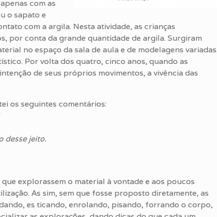
r apenas com as
ou o sapato e
tato com a argila. Nesta atividade, as crianças
, por conta da grande quantidade de argila. Surgiram
terial no espaço da sala de aula e de modelagens variadas
stico. Por volta dos quatro, cinco anos, quando as
intenção de seus próprios movimentos, a vivência das
tei os seguintes comentários:
 desse jeito.
.
 que explorassem o material à vontade e aos poucos
ilização. As sim, sem que fosse proposto diretamente, as
dando, es ticando, enrolando, pisando, forrando o corpo,
ocializar as explorações, dando dicas do que cada um