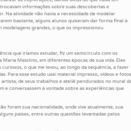
 trocavam informações sobre suas descobertas e
r. Na atividade não havia a necessidade de modelar
rem bastante, alguns alunos quiseram dar forma final à
ram modelagens grandes, o que os impressionou.
cia que iríamos estudar, fiz um semicírculo com os
a Maria Maiolino, em diferentes épocas de sua vida. Eles
 curiosos, o que me levou, ao longo da sequência, a fazer
s. Para esse estudo usei material impresso, vídeos e foto
rtista, de seus trabalhos e ateliê pendurados no mural d
sem e conversassem à vontade sobre as experiências que
o foram sua nacionalidade, onde vive atualmente, sua
alguns países, entre outras questões levantadas pelos