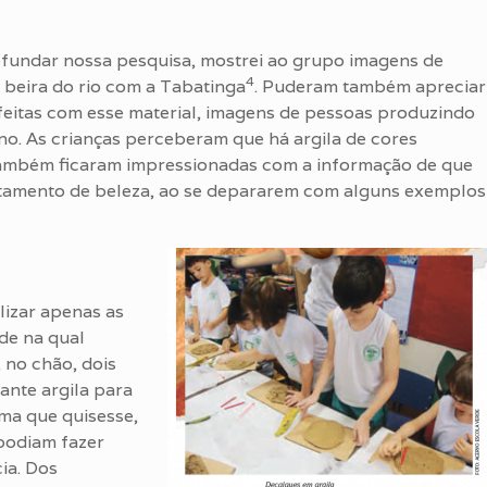
ofundar nossa pesquisa, mostrei ao grupo imagens de
4
a beira do rio com a Tabatinga
. Puderam também apreciar
 feitas com esse material, imagens de pessoas produzindo
no. As crianças perceberam que há argila de cores
 Também ficaram impressionadas com a informação de que
ratamento de beleza, ao se depararem com alguns exemplos
lizar apenas as
de na qual
 no chão, dois
ante argila para
rma que quisesse,
podiam fazer
ia. Dos