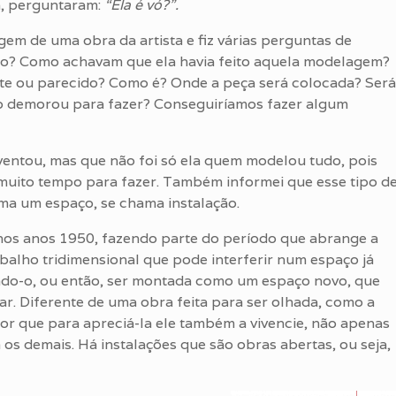
a, perguntaram:
“Ela é vó?”.
em de uma obra da artista e fiz várias perguntas de
ado? Como achavam que ela havia feito aquela modelagem?
nte ou parecido? Como é? Onde a peça será colocada? Será
o demorou para fazer? Conseguiríamos fazer algum
nventou, mas que não foi só ela quem modelou tudo, pois
muito tempo para fazer. Também informei que esse tipo d
rma um espaço, se chama instalação.
u nos anos 1950, fazendo parte do período que abrange a
balho tridimensional que pode interferir num espaço já
ando-o, ou então, ser montada como um espaço novo, que
ar. Diferente de uma obra feita para ser olhada, como a
or que para apreciá-la ele também a vivencie, não apenas
s demais. Há instalações que são obras abertas, ou seja,