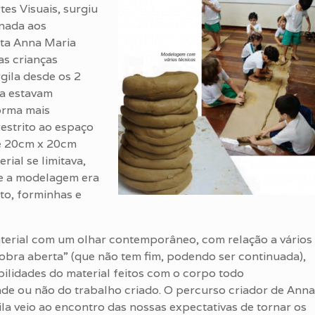
tes Visuais, surgiu
onada aos
sta Anna Maria
as crianças
gila desde os 2
da estavam
forma mais
restrito ao espaço
e 20cm x 20cm
rial se limitava,
 e a modelagem era
to, forminhas e
terial com um olhar contemporâneo, com relação a vários
“obra aberta” (que não tem fim, podendo ser continuada),
ilidades do material feitos com o corpo todo
ade ou não do trabalho criado. O percurso criador de Anna
a veio ao encontro das nossas expectativas de tornar os