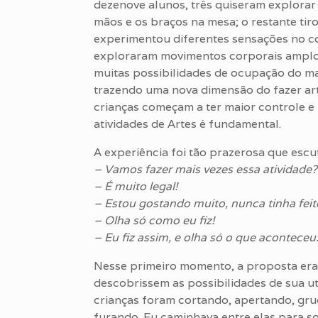
dezenove alunos, três quiseram explora
mãos e os braços na mesa; o restante tir
experimentou diferentes sensações no con
exploraram movimentos corporais amplos
muitas possibilidades de ocupação do ma
trazendo uma nova dimensão do fazer artí
crianças começam a ter maior controle e 
atividades de Artes é fundamental.
A experiência foi tão prazerosa que escu
– Vamos fazer mais vezes essa atividade?
– É muito legal!
– Estou gostando muito, nunca tinha feito
– Olha só como eu fiz!
– Eu fiz assim, e olha só o que aconteceu
Nesse primeiro momento, a proposta era
descobrissem as possibilidades de sua ut
crianças foram cortando, apertando, gru
furando. Eu caminhava entre elas para s