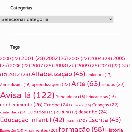
Categorias
Categorias
Tags
2001
(28)
2002
(26)
2005
2000
(22)
2003
(22)
2004
(23)
(26)
2007
(25)
2008
(26)
2009
(25)
2006
(22)
2010
(22)
2011
Alfabetização
(45)
2012
(23)
(17)
ambiente
(17)
Arte
(63)
aprendizagem
(22)
artigos
(22)
Aprendizado
(16)
Avisa lá
(122)
Brincadeira
(18)
brincadeiras
(16)
conhecimento
(26)
Creche
(24)
Crianças
(22)
Criança
(15)
desenho
(24)
Cuidados
(19)
cultura
(17)
criatividade
(14)
Escrita
(43)
Educação Infantil
(42)
escola
(20)
formação
(58)
História
Finalmentes
(20)
Expressão
(14)