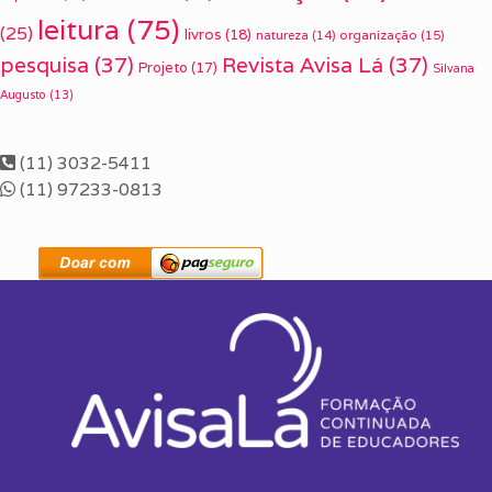
leitura
(75)
(25)
livros
(18)
organização
(15)
natureza
(14)
pesquisa
(37)
Revista Avisa Lá
(37)
Projeto
(17)
Silvana
Augusto
(13)
(11) 3032-5411
(11) 97233-0813