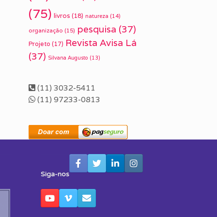
(75)
livros
(18)
natureza
(14)
pesquisa
(37)
organização
(15)
Revista Avisa Lá
Projeto
(17)
(37)
Silvana Augusto
(13)
(11) 3032-5411
(11) 97233-0813
Siga-nos