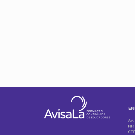
EN
Av.
NR 
CEP