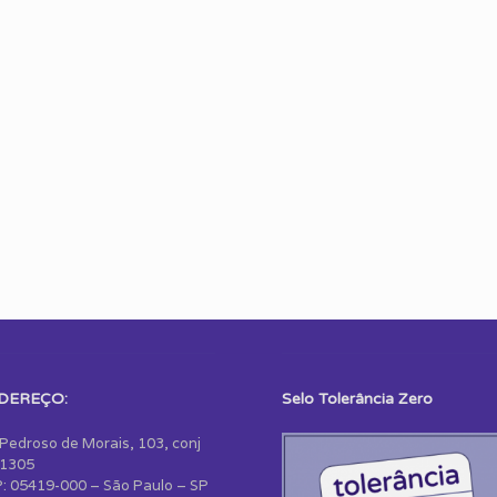
DEREÇO:
Selo Tolerância Zero
 Pedroso de Morais, 103, conj
1305
: 05419-000 – São Paulo – SP