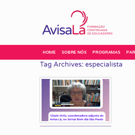
Skip
to
content
HOME
SOBRE NÓS
PROGRAMAS
PAR
Tag Archives:
especialista