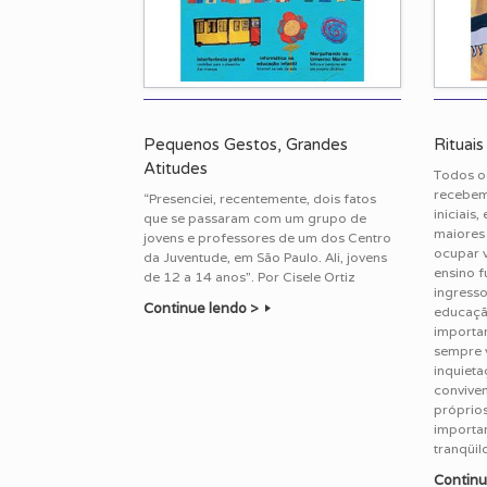
Pequenos Gestos, Grandes
Rituai
Atitudes
Todos os
recebem
“Presenciei, recentemente, dois fatos
iniciais
que se passaram com um grupo de
maiores 
jovens e professores de um dos Centro
ocupar v
da Juventude, em São Paulo. Ali, jovens
ensino 
de 12 a 14 anos”. Por Cisele Ortiz
ingresso
Continue lendo >
educaçã
importan
sempre 
inquieta
convivem
próprios
importan
tranqüil
Continu