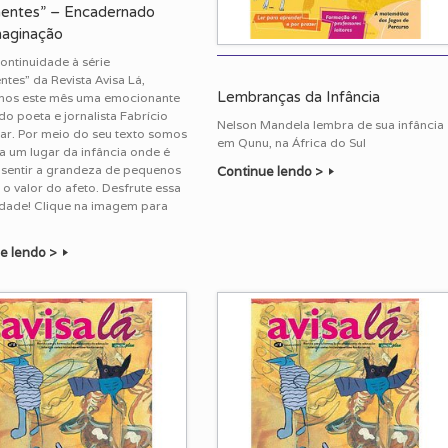
mentes” – Encadernado
maginação
ntinuidade à série
ntes” da Revista Avisa Lá,
Lembranças da Infância
mos este mês uma emocionante
do poeta e jornalista Fabrício
Nelson Mandela lembra de sua infância
ar. Por meio do seu texto somos
em Qunu, na África do Sul
a um lugar da infância onde é
 sentir a grandeza de pequenos
Continue lendo >
 o valor do afeto. Desfrute essa
idade! Clique na imagem para
e lendo >