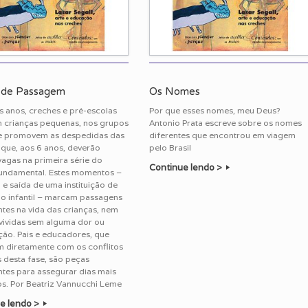
s de Passagem
Os Nomes
 anos, creches e pré-escolas
Por que esses nomes, meu Deus?
 crianças pequenas, nos grupos
Antonio Prata escreve sobre os nomes
, e promovem as despedidas das
diferentes que encontrou em viagem
que, aos 6 anos, deverão
pelo Brasil
agas na primeira série do
Continue lendo >
fundamental. Estes momentos –
 e saída de uma instituição de
o infantil – marcam passagens
tes na vida das crianças, nem
vividas sem alguma dor ou
ção. Pais e educadores, que
 diretamente com os conflitos
 desta fase, são peças
tes para assegurar dias mais
os. Por Beatriz Vannucchi Leme
e lendo >