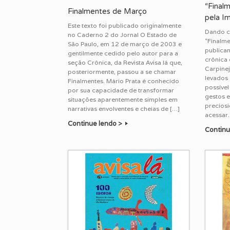
“Final
Finalmentes de Março
pela I
Este texto foi publicado originalmente
Dando co
no Caderno 2 do Jornal O Estado de
“Finalme
São Paulo, em 12 de março de 2003 e
publica
gentilmente cedido pelo autor para a
crônica 
seção Crônica, da Revista Avisa lá que,
Carpinej
posteriormente, passou a se chamar
levados 
Finalmentes. Mário Prata é conhecido
possível
por sua capacidade de transformar
gestos e
situações aparentemente simples em
precios
narrativas envolventes e cheias de […]
acessar.
Continue lendo >
Continu