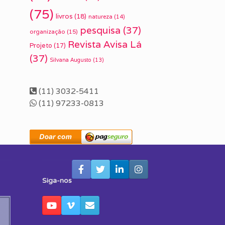
(75)
livros
(18)
natureza
(14)
pesquisa
(37)
organização
(15)
Revista Avisa Lá
Projeto
(17)
(37)
Silvana Augusto
(13)
(11) 3032-5411
(11) 97233-0813
Siga-nos