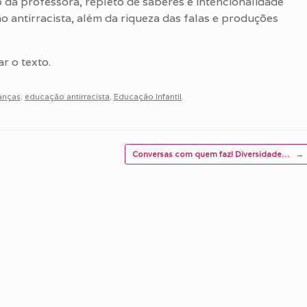
to da professora, repleto de saberes e intencionalidade
antirracista, além da riqueza das falas e produções
r o texto.
anças
,
educação antirracista
,
Educação Infantil
.
Conversas com quem faz! Diversidade…
→