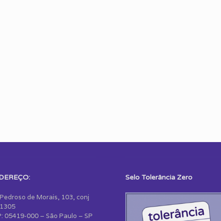
DEREÇO:
Selo Tolerância Zero
 Pedroso de Morais, 103, conj
1305
: 05419-000 – São Paulo – SP