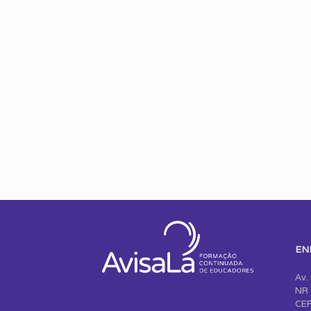
EN
Av.
NR 
CEP