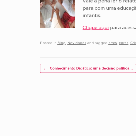
Vale a pena ler o rela
para com uma educação 
infantis.
Clique aqui
para acessa
Posted in
Blog
,
Novidades
and tagged
artes
,
cores
,
Cri
Post navigation
←
Conhecimento Didático: uma decisão política…