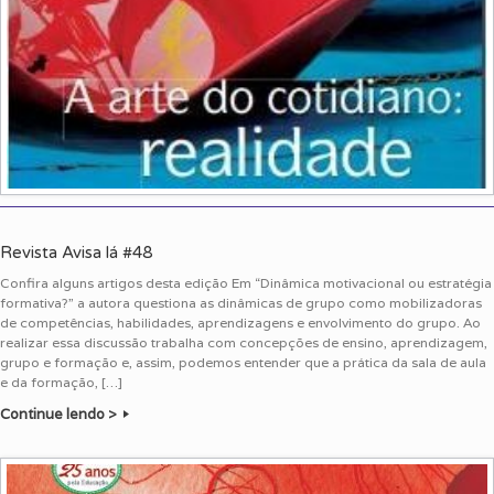
Revista Avisa lá #48
Confira alguns artigos desta edição Em “Dinâmica motivacional ou estratégia
formativa?” a autora questiona as dinâmicas de grupo como mobilizadoras
de competências, habilidades, aprendizagens e envolvimento do grupo. Ao
realizar essa discussão trabalha com concepções de ensino, aprendizagem,
grupo e formação e, assim, podemos entender que a prática da sala de aula
e da formação, […]
Continue lendo >