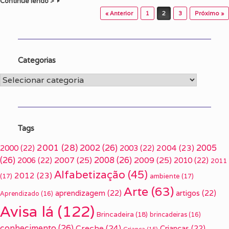
Continue lendo >
Post navigation
« Anterior
1
2
3
Próximo »
Categorias
Categorias
Tags
2001
(28)
2002
(26)
2005
2000
(22)
2003
(22)
2004
(23)
(26)
2007
(25)
2008
(26)
2009
(25)
2006
(22)
2010
(22)
2011
Alfabetização
(45)
2012
(23)
(17)
ambiente
(17)
Arte
(63)
aprendizagem
(22)
artigos
(22)
Aprendizado
(16)
Avisa lá
(122)
Brincadeira
(18)
brincadeiras
(16)
conhecimento
(26)
Creche
(24)
Crianças
(22)
Criança
(15)