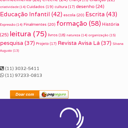
desenho
(24)
Cuidados
(19)
cultura
(17)
criatividade
(14)
Escrita
(43)
Educação Infantil
(42)
escola
(20)
formação
(58)
História
Finalmentes
(20)
Expressão
(14)
leitura
(75)
(25)
livros
(18)
organização
(15)
natureza
(14)
pesquisa
(37)
Revista Avisa Lá
(37)
Projeto
(17)
Silvana
Augusto
(13)
(11) 3032-5411
(11) 97233-0813