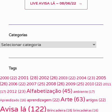
LIVE AVISA LÁ – 08/06/22
→
Categorias
Categorias
Tags
2001
(28)
2002
(26)
2005
2000
(22)
2003
(22)
2004
(23)
(26)
2007
(25)
2008
(26)
2009
(25)
2006
(22)
2010
(22)
2011
Alfabetização
(45)
2012
(23)
(17)
ambiente
(17)
Arte
(63)
aprendizagem
(22)
artigos
(22)
Aprendizado
(16)
Avisa lá
(122)
Brincadeira
(18)
brincadeiras
(16)