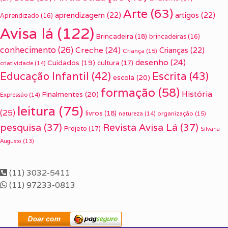
Arte
(63)
aprendizagem
(22)
artigos
(22)
Aprendizado
(16)
Avisa lá
(122)
Brincadeira
(18)
brincadeiras
(16)
conhecimento
(26)
Creche
(24)
Crianças
(22)
Criança
(15)
desenho
(24)
Cuidados
(19)
cultura
(17)
criatividade
(14)
Escrita
(43)
Educação Infantil
(42)
escola
(20)
formação
(58)
História
Finalmentes
(20)
Expressão
(14)
leitura
(75)
(25)
livros
(18)
organização
(15)
natureza
(14)
pesquisa
(37)
Revista Avisa Lá
(37)
Projeto
(17)
Silvana
Augusto
(13)
(11) 3032-5411
(11) 97233-0813