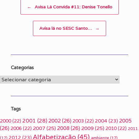
Post navigation
←
Avisa Lá Convida #11: Denise Tonello
Avisa lá no SESC Santo…
→
Categorias
Categorias
Tags
2001
(28)
2002
(26)
2005
2000
(22)
2003
(22)
2004
(23)
(26)
2007
(25)
2008
(26)
2009
(25)
2006
(22)
2010
(22)
2011
Alfabetização
(45)
2012
(23)
(17)
ambiente
(17)