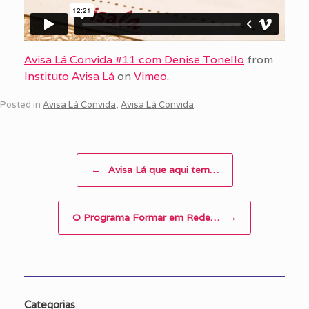
Avisa Lá Convida #11 com Denise Tonello
from
Instituto Avisa Lá
on
Vimeo
.
Posted in
Avisa Lá Convida
,
Avisa Lá Convida
.
Post navigation
←
Avisa Lá que aqui tem…
O Programa Formar em Rede…
→
Categorias