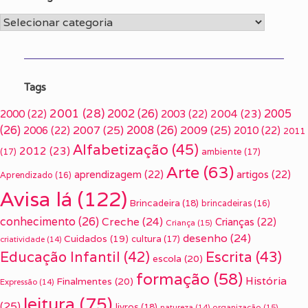
Categorias
Tags
2001
(28)
2002
(26)
2005
2000
(22)
2003
(22)
2004
(23)
(26)
2007
(25)
2008
(26)
2009
(25)
2006
(22)
2010
(22)
2011
Alfabetização
(45)
2012
(23)
(17)
ambiente
(17)
Arte
(63)
aprendizagem
(22)
artigos
(22)
Aprendizado
(16)
Avisa lá
(122)
Brincadeira
(18)
brincadeiras
(16)
conhecimento
(26)
Creche
(24)
Crianças
(22)
Criança
(15)
desenho
(24)
Cuidados
(19)
cultura
(17)
criatividade
(14)
Escrita
(43)
Educação Infantil
(42)
escola
(20)
formação
(58)
História
Finalmentes
(20)
Expressão
(14)
leitura
(75)
(25)
livros
(18)
organização
(15)
natureza
(14)