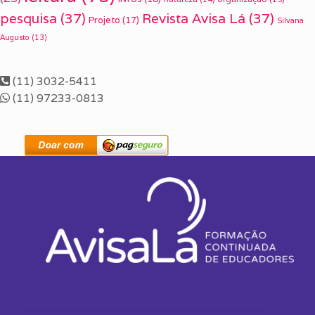
pesquisa
(37)
Revista Avisa Lá
(37)
Projeto
(17)
Silvana
Augusto
(13)
(11) 3032-5411
(11) 97233-0813