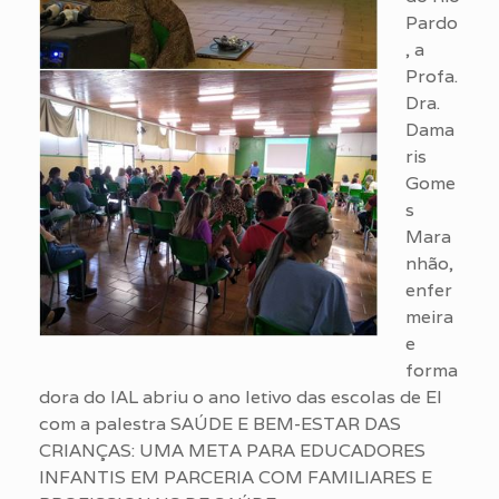
Pardo
, a
Profa.
Dra.
Dama
ris
Gome
s
Mara
nhão,
enfer
meira
e
forma
dora do IAL abriu o ano letivo das escolas de EI
com a palestra SAÚDE E BEM-ESTAR DAS
CRIANÇAS: UMA META PARA EDUCADORES
INFANTIS EM PARCERIA COM FAMILIARES E