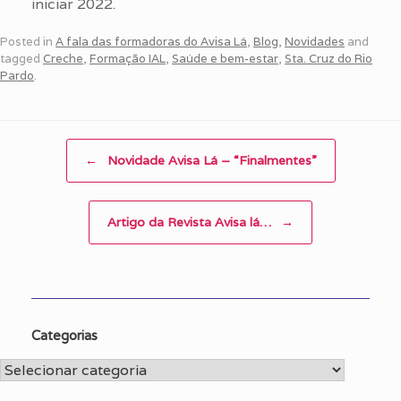
iniciar 2022.
Posted in
A fala das formadoras do Avisa Lá
,
Blog
,
Novidades
and
tagged
Creche
,
Formação IAL
,
Saúde e bem-estar
,
Sta. Cruz do Rio
Pardo
.
Post navigation
←
Novidade Avisa Lá – “Finalmentes”
Artigo da Revista Avisa lá…
→
Categorias
Categorias