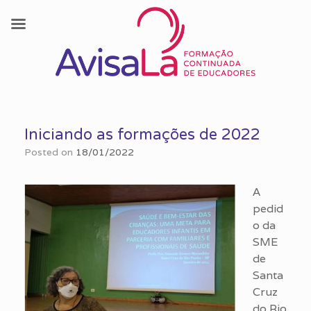
Skip
to
Iniciando as formações de 2022
content
Posted on
18/01/2022
A
pedid
o da
SME
de
Santa
Cruz
do Rio