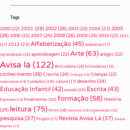
Tags
2001
(28)
2002
(26)
2005
2000
(22)
2003
(22)
2004
(23)
(26)
2007
(25)
2008
(26)
2009
(25)
2006
(22)
2010
(22)
2011
Alfabetização
(45)
2012
(23)
(17)
ambiente
(17)
Arte
(63)
aprendizagem
(22)
artigos
(22)
Aprendizado
(16)
Avisa lá
(122)
Brincadeira
(18)
brincadeiras
(16)
conhecimento
(26)
Creche
(24)
Crianças
(22)
Criança
(15)
desenho
(24)
Cuidados
(19)
cultura
(17)
criatividade
(14)
Escrita
(43)
Educação Infantil
(42)
escola
(20)
formação
(58)
História
Finalmentes
(20)
Expressão
(14)
leitura
(75)
(25)
livros
(18)
organização
(15)
natureza
(14)
pesquisa
(37)
Revista Avisa Lá
(37)
Projeto
(17)
Silvana
Augusto
(13)