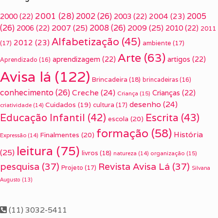
2001
(28)
2002
(26)
2005
2000
(22)
2003
(22)
2004
(23)
(26)
2007
(25)
2008
(26)
2009
(25)
2006
(22)
2010
(22)
2011
Alfabetização
(45)
2012
(23)
(17)
ambiente
(17)
Arte
(63)
aprendizagem
(22)
artigos
(22)
Aprendizado
(16)
Avisa lá
(122)
Brincadeira
(18)
brincadeiras
(16)
conhecimento
(26)
Creche
(24)
Crianças
(22)
Criança
(15)
desenho
(24)
Cuidados
(19)
cultura
(17)
criatividade
(14)
Escrita
(43)
Educação Infantil
(42)
escola
(20)
formação
(58)
História
Finalmentes
(20)
Expressão
(14)
leitura
(75)
(25)
livros
(18)
organização
(15)
natureza
(14)
pesquisa
(37)
Revista Avisa Lá
(37)
Projeto
(17)
Silvana
Augusto
(13)
(11) 3032-5411