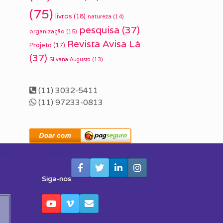
(75)
livros
(18)
natureza
(14)
pesquisa
(37)
organização
(15)
Revista Avisa Lá
Projeto
(17)
(37)
Silvana Augusto
(13)
(11) 3032-5411
(11) 97233-0813
Siga-nos