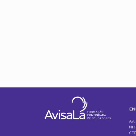
EN
Av.
NR 
CEP