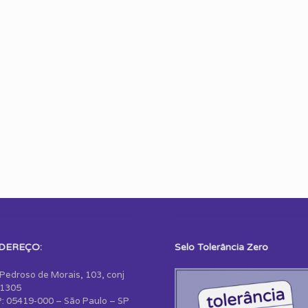
DEREÇO:
Selo Tolerância Zero
 Pedroso de Morais, 103, conj
1305
: 05419-000 – São Paulo – SP