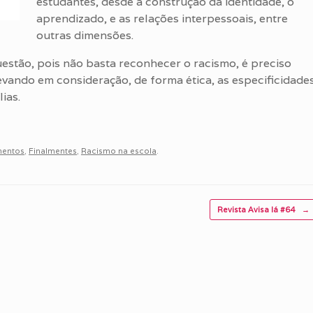
estudantes, desde a construção da identidade, o
aprendizado, e as relações interpessoais, entre
outras dimensões.
estão, pois não basta reconhecer o racismo, é preciso
evando em consideração, de forma ética, as especificidade
ias.
entos
,
Finalmentes
,
Racismo na escola
.
Revista Avisa lá #64
→