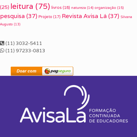
leitura
(75)
(25)
livros
(18)
organização
(15)
natureza
(14)
pesquisa
(37)
Revista Avisa Lá
(37)
Projeto
(17)
Silvana
Augusto
(13)
(11) 3032-5411
(11) 97233-0813