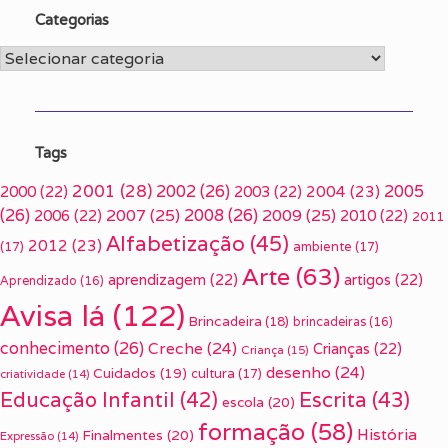
Categorias
Categorias
Tags
2001
(28)
2002
(26)
2005
2000
(22)
2003
(22)
2004
(23)
(26)
2007
(25)
2008
(26)
2009
(25)
2006
(22)
2010
(22)
2011
Alfabetização
(45)
2012
(23)
(17)
ambiente
(17)
Arte
(63)
aprendizagem
(22)
artigos
(22)
Aprendizado
(16)
Avisa lá
(122)
Brincadeira
(18)
brincadeiras
(16)
conhecimento
(26)
Creche
(24)
Crianças
(22)
Criança
(15)
desenho
(24)
Cuidados
(19)
cultura
(17)
criatividade
(14)
Escrita
(43)
Educação Infantil
(42)
escola
(20)
formação
(58)
História
Finalmentes
(20)
Expressão
(14)