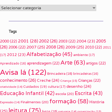
Categorias
Tags
2001
(28)
2002
(26)
2005
2000
(22)
2003
(22)
2004
(23)
(26)
2007
(25)
2008
(26)
2009
(25)
2006
(22)
2010
(22)
2011
Alfabetização
(45)
2012
(23)
(17)
ambiente
(17)
Arte
(63)
aprendizagem
(22)
artigos
(22)
Aprendizado
(16)
Avisa lá
(122)
Brincadeira
(18)
brincadeiras
(16)
conhecimento
(26)
Creche
(24)
Crianças
(22)
Criança
(15)
desenho
(24)
Cuidados
(19)
cultura
(17)
criatividade
(14)
Escrita
(43)
Educação Infantil
(42)
escola
(20)
formação
(58)
História
Finalmentes
(20)
Expressão
(14)
leitura
(75)
(25)
livros
(18)
organização
(15)
natureza
(14)