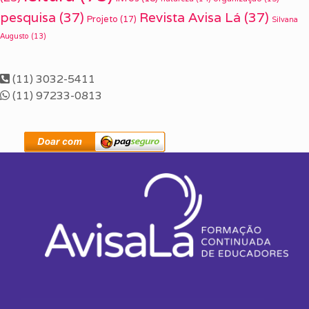
pesquisa
(37)
Revista Avisa Lá
(37)
Projeto
(17)
Silvana
Augusto
(13)
(11) 3032-5411
(11) 97233-0813