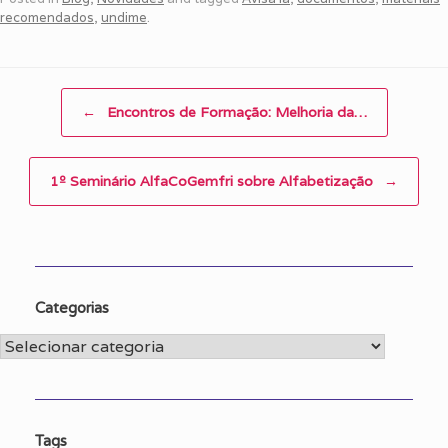
recomendados
,
undime
.
Post navigation
←
Encontros de Formação: Melhoria da…
1º Seminário AlfaCoGemfri sobre Alfabetização
→
Categorias
Categorias
Tags