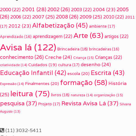
2001
(28)
2002
(26)
2005
2000
(22)
2003
(22)
2004
(23)
(26)
2007
(25)
2008
(26)
2009
(25)
2006
(22)
2010
(22)
2011
Alfabetização
(45)
2012
(23)
(17)
ambiente
(17)
Arte
(63)
aprendizagem
(22)
artigos
(22)
Aprendizado
(16)
Avisa lá
(122)
Brincadeira
(18)
brincadeiras
(16)
conhecimento
(26)
Creche
(24)
Crianças
(22)
Criança
(15)
desenho
(24)
Cuidados
(19)
cultura
(17)
criatividade
(14)
Escrita
(43)
Educação Infantil
(42)
escola
(20)
formação
(58)
História
Finalmentes
(20)
Expressão
(14)
leitura
(75)
(25)
livros
(18)
organização
(15)
natureza
(14)
pesquisa
(37)
Revista Avisa Lá
(37)
Projeto
(17)
Silvana
Augusto
(13)
(11) 3032-5411