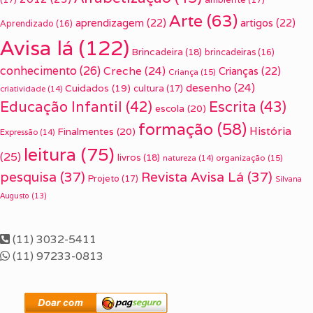
Arte
(63)
aprendizagem
(22)
artigos
(22)
Aprendizado
(16)
Avisa lá
(122)
Brincadeira
(18)
brincadeiras
(16)
conhecimento
(26)
Creche
(24)
Crianças
(22)
Criança
(15)
desenho
(24)
Cuidados
(19)
cultura
(17)
criatividade
(14)
Escrita
(43)
Educação Infantil
(42)
escola
(20)
formação
(58)
História
Finalmentes
(20)
Expressão
(14)
leitura
(75)
(25)
livros
(18)
organização
(15)
natureza
(14)
pesquisa
(37)
Revista Avisa Lá
(37)
Projeto
(17)
Silvana
Augusto
(13)
(11) 3032-5411
(11) 97233-0813