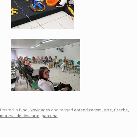
Posted in
Blog
,
Novidades
and tagged
aprendizagem
,
Arte
,
Creche
,
material de descarte
,
parceria
.