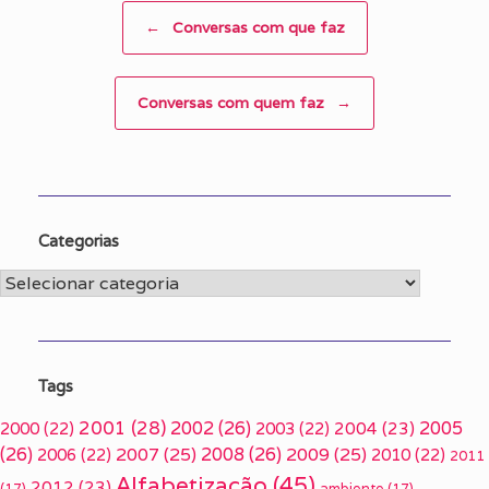
Post navigation
←
Conversas com que faz
Conversas com quem faz
→
Categorias
Categorias
Tags
2001
(28)
2002
(26)
2005
2000
(22)
2003
(22)
2004
(23)
(26)
2007
(25)
2008
(26)
2009
(25)
2006
(22)
2010
(22)
2011
Alfabetização
(45)
2012
(23)
(17)
ambiente
(17)