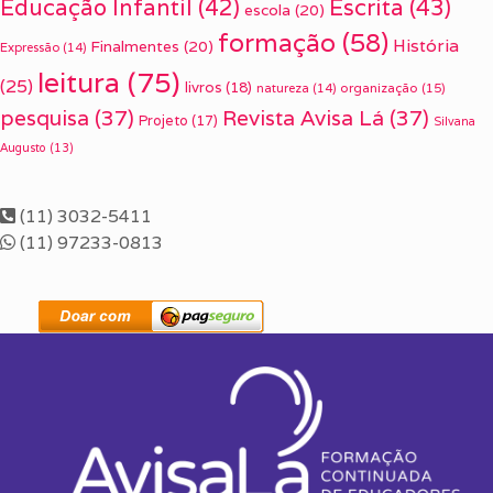
Escrita
(43)
Educação Infantil
(42)
escola
(20)
formação
(58)
História
Finalmentes
(20)
Expressão
(14)
leitura
(75)
(25)
livros
(18)
organização
(15)
natureza
(14)
pesquisa
(37)
Revista Avisa Lá
(37)
Projeto
(17)
Silvana
Augusto
(13)
(11) 3032-5411
(11) 97233-0813