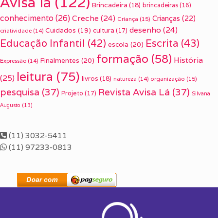
Avisa lá
(122)
Brincadeira
(18)
brincadeiras
(16)
conhecimento
(26)
Creche
(24)
Crianças
(22)
Criança
(15)
desenho
(24)
Cuidados
(19)
cultura
(17)
criatividade
(14)
Escrita
(43)
Educação Infantil
(42)
escola
(20)
formação
(58)
História
Finalmentes
(20)
Expressão
(14)
leitura
(75)
(25)
livros
(18)
organização
(15)
natureza
(14)
pesquisa
(37)
Revista Avisa Lá
(37)
Projeto
(17)
Silvana
Augusto
(13)
(11) 3032-5411
(11) 97233-0813