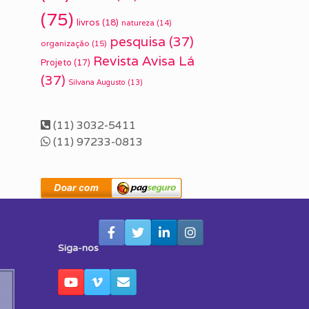
(75)
livros
(18)
natureza
(14)
pesquisa
(37)
organização
(15)
Revista Avisa Lá
Projeto
(17)
(37)
Silvana Augusto
(13)
(11) 3032-5411
(11) 97233-0813
Siga-nos