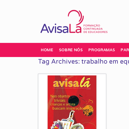
Skip
to
content
HOME
SOBRE NÓS
PROGRAMAS
PAR
Tag Archives:
trabalho em eq