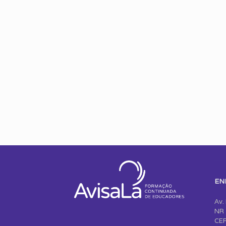
EN
Av.
NR 
CEP