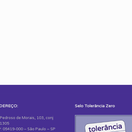
DEREÇO:
Selo Tolerância Zero
 Pedroso de Morais, 103, conj
1305
: 05419-000 – São Paulo – SP