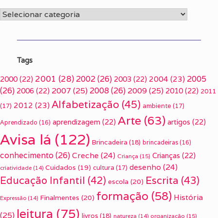
Categorias
Tags
2001
(28)
2002
(26)
2005
2000
(22)
2003
(22)
2004
(23)
(26)
2007
(25)
2008
(26)
2009
(25)
2006
(22)
2010
(22)
2011
Alfabetização
(45)
2012
(23)
(17)
ambiente
(17)
Arte
(63)
aprendizagem
(22)
artigos
(22)
Aprendizado
(16)
Avisa lá
(122)
Brincadeira
(18)
brincadeiras
(16)
conhecimento
(26)
Creche
(24)
Crianças
(22)
Criança
(15)
desenho
(24)
Cuidados
(19)
cultura
(17)
criatividade
(14)
Escrita
(43)
Educação Infantil
(42)
escola
(20)
formação
(58)
História
Finalmentes
(20)
Expressão
(14)
leitura
(75)
(25)
livros
(18)
organização
(15)
natureza
(14)