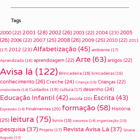
Tags
2001
(28)
2002
(26)
2005
2000
(22)
2003
(22)
2004
(23)
(26)
2007
(25)
2008
(26)
2009
(25)
2006
(22)
2010
(22)
2011
Alfabetização
(45)
2012
(23)
(17)
ambiente
(17)
Arte
(63)
aprendizagem
(22)
artigos
(22)
Aprendizado
(16)
Avisa lá
(122)
Brincadeira
(18)
brincadeiras
(16)
conhecimento
(26)
Creche
(24)
Crianças
(22)
Criança
(15)
desenho
(24)
Cuidados
(19)
cultura
(17)
criatividade
(14)
Escrita
(43)
Educação Infantil
(42)
escola
(20)
formação
(58)
História
Finalmentes
(20)
Expressão
(14)
leitura
(75)
(25)
livros
(18)
organização
(15)
natureza
(14)
pesquisa
(37)
Revista Avisa Lá
(37)
Projeto
(17)
Silvana
Augusto
(13)