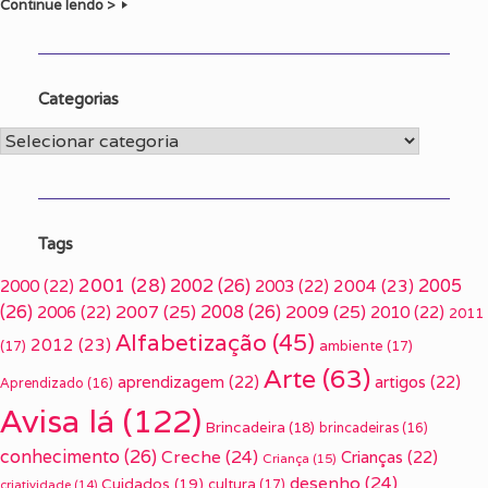
Continue lendo >
Categorias
Categorias
Tags
2001
(28)
2002
(26)
2005
2000
(22)
2003
(22)
2004
(23)
(26)
2007
(25)
2008
(26)
2009
(25)
2006
(22)
2010
(22)
2011
Alfabetização
(45)
2012
(23)
(17)
ambiente
(17)
Arte
(63)
aprendizagem
(22)
artigos
(22)
Aprendizado
(16)
Avisa lá
(122)
Brincadeira
(18)
brincadeiras
(16)
conhecimento
(26)
Creche
(24)
Crianças
(22)
Criança
(15)
desenho
(24)
Cuidados
(19)
cultura
(17)
criatividade
(14)