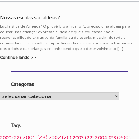
Nossas escolas são aldeias?
Lucila Silva de Almeida* O provérbio africano “É preciso uma aldeia para
educar uma criança” expressa a ideia de que a educação não é
responsabilidade exclusiva da família ou da escola, mas sim de toda a
comunidade. Ele ressalta a importância das relações sociais na formação
dos bebês e das crianças, reconhecendo que o desenvolvimento […]
Continue lendo >
Categorias
Categorias
Tags
2001
(28)
2002
(26)
2005
2000
(22)
2003
(22)
2004
(23)