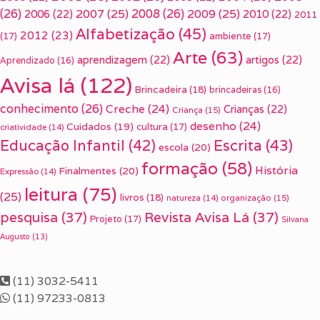
(26)
2007
(25)
2008
(26)
2009
(25)
2006
(22)
2010
(22)
2011
Alfabetização
(45)
2012
(23)
(17)
ambiente
(17)
Arte
(63)
aprendizagem
(22)
artigos
(22)
Aprendizado
(16)
Avisa lá
(122)
Brincadeira
(18)
brincadeiras
(16)
conhecimento
(26)
Creche
(24)
Crianças
(22)
Criança
(15)
desenho
(24)
Cuidados
(19)
cultura
(17)
criatividade
(14)
Escrita
(43)
Educação Infantil
(42)
escola
(20)
formação
(58)
História
Finalmentes
(20)
Expressão
(14)
leitura
(75)
(25)
livros
(18)
organização
(15)
natureza
(14)
pesquisa
(37)
Revista Avisa Lá
(37)
Projeto
(17)
Silvana
Augusto
(13)
(11) 3032-5411
(11) 97233-0813