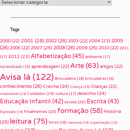
Categorias
Tags
2001
(28)
2002
(26)
2005
2000
(22)
2003
(22)
2004
(23)
(26)
2007
(25)
2008
(26)
2009
(25)
2006
(22)
2010
(22)
2011
Alfabetização
(45)
2012
(23)
(17)
ambiente
(17)
Arte
(63)
aprendizagem
(22)
artigos
(22)
Aprendizado
(16)
Avisa lá
(122)
Brincadeira
(18)
brincadeiras
(16)
conhecimento
(26)
Creche
(24)
Crianças
(22)
Criança
(15)
desenho
(24)
Cuidados
(19)
cultura
(17)
criatividade
(14)
Escrita
(43)
Educação Infantil
(42)
escola
(20)
formação
(58)
História
Finalmentes
(20)
Expressão
(14)
leitura
(75)
(25)
livros
(18)
organização
(15)
natureza
(14)