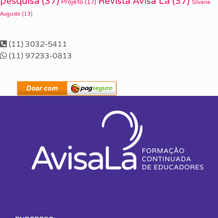
pesquisa
(37)
Revista Avisa Lá
(37)
Projeto
(17)
Silvana
Augusto
(13)
(11) 3032-5411
(11) 97233-0813