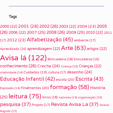
Tags
2001
(28)
2002
(26)
2005
2000
(22)
2003
(22)
2004
(23)
(26)
2007
(25)
2008
(26)
2009
(25)
2006
(22)
2010
(22)
2011
Alfabetização
(45)
2012
(23)
(17)
ambiente
(17)
Arte
(63)
aprendizagem
(22)
artigos
(22)
Aprendizado
(16)
Avisa lá
(122)
Brincadeira
(18)
brincadeiras
(16)
conhecimento
(26)
Creche
(24)
Crianças
(22)
Criança
(15)
desenho
(24)
Cuidados
(19)
cultura
(17)
criatividade
(14)
Escrita
(43)
Educação Infantil
(42)
escola
(20)
formação
(58)
História
Finalmentes
(20)
Expressão
(14)
leitura
(75)
(25)
livros
(18)
organização
(15)
natureza
(14)
pesquisa
(37)
Revista Avisa Lá
(37)
Projeto
(17)
Silvana
Augusto
(13)