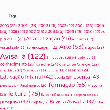
Tags
2001
(28)
2002
(26)
2005
2000
(22)
2003
(22)
2004
(23)
(26)
2007
(25)
2008
(26)
2009
(25)
2006
(22)
2010
(22)
2011
Alfabetização
(45)
2012
(23)
(17)
ambiente
(17)
Arte
(63)
aprendizagem
(22)
artigos
(22)
Aprendizado
(16)
Avisa lá
(122)
Brincadeira
(18)
brincadeiras
(16)
conhecimento
(26)
Creche
(24)
Crianças
(22)
Criança
(15)
desenho
(24)
Cuidados
(19)
cultura
(17)
criatividade
(14)
Escrita
(43)
Educação Infantil
(42)
escola
(20)
formação
(58)
História
Finalmentes
(20)
Expressão
(14)
leitura
(75)
(25)
livros
(18)
organização
(15)
natureza
(14)
pesquisa
(37)
Revista Avisa Lá
(37)
Projeto
(17)
Silvana
Augusto
(13)