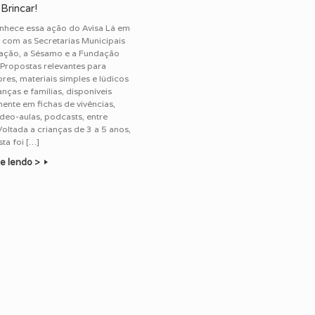
Brincar!
nhece essa ação do Avisa Lá em
 com as Secretarias Municipais
ação, a Sésamo e a Fundação
Propostas relevantes para
res, materiais simples e lúdicos
anças e famílias, disponíveis
nte em fichas de vivências,
ídeo-aulas, podcasts, entre
Voltada a crianças de 3 a 5 anos,
ta foi […]
e lendo >