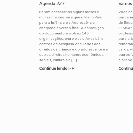
Agenda 227
Vamos 
Foram necessários alguns meses e
Você co
muitas mentes para que o Plano País
parceria
para a Infância e a Adolescência
de Educ
chegasse à versão final. A construção
FEMSA? 
do documento envolveu 146
professo
organizações, entre elas o Avisa Lá, e
para cri
centros de pesquisa vinculados aos
remotame
direitos da criança e do adolescente e a
cards, v
outros direitos humanos econômicos,
outros. 
sociais, culturais e […]
a propos
Continue lendo >
Continu