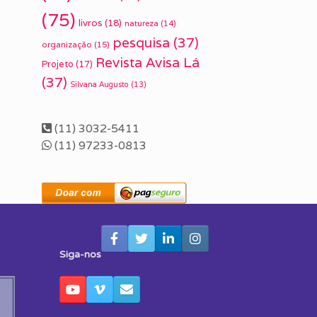
(75)
livros
(18)
natureza
(14)
pesquisa
(37)
organização
(15)
Revista Avisa Lá
Projeto
(17)
(37)
Silvana Augusto
(13)
(11) 3032-5411
(11) 97233-0813
Siga-nos