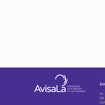
EN
Av.
NR 
CEP