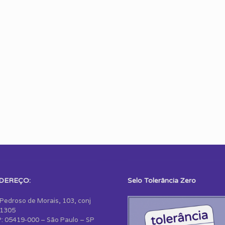
DEREÇO:
Selo Tolerância Zero
 Pedroso de Morais, 103, conj
1305
: 05419-000 – São Paulo – SP