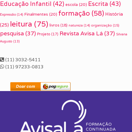
Escrita
(43)
Educação Infantil
(42)
escola
(20)
formação
(58)
História
Finalmentes
(20)
Expressão
(14)
leitura
(75)
(25)
livros
(18)
organização
(15)
natureza
(14)
pesquisa
(37)
Revista Avisa Lá
(37)
Projeto
(17)
Silvana
Augusto
(13)
(11) 3032-5411
(11) 97233-0813