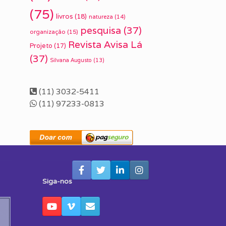
(75)
livros
(18)
natureza
(14)
pesquisa
(37)
organização
(15)
Revista Avisa Lá
Projeto
(17)
(37)
Silvana Augusto
(13)
(11) 3032-5411
(11) 97233-0813
Siga-nos