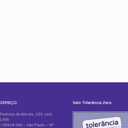
DEREÇO:
Selo Tolerância Zero
 Pedroso de Morais, 103, conj
1305
: 05419-000 – São Paulo – SP