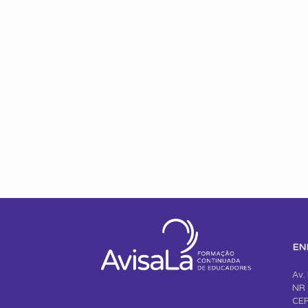
EN
Av.
NR 
CEP