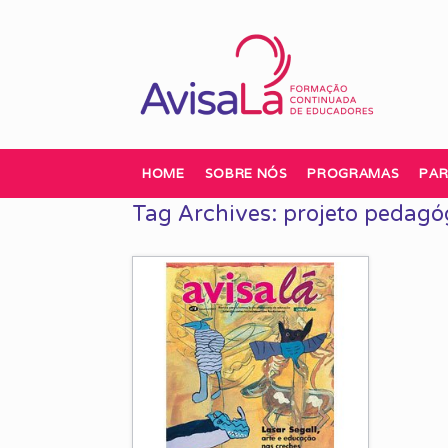
Skip
to
content
HOME
SOBRE NÓS
PROGRAMAS
PAR
Tag Archives:
projeto pedagó