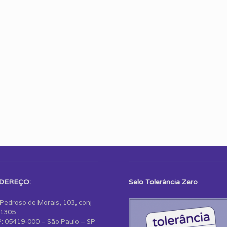
DEREÇO:
Selo Tolerância Zero
 Pedroso de Morais, 103, conj
1305
: 05419-000 – São Paulo – SP