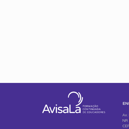
EN
Av.
NR 
CEP