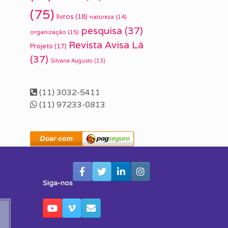
(75)
livros
(18)
natureza
(14)
pesquisa
(37)
organização
(15)
Revista Avisa Lá
Projeto
(17)
(37)
Silvana Augusto
(13)
(11) 3032-5411
(11) 97233-0813
Siga-nos