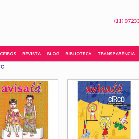
(11) 9723
CEIROS
REVISTA
BLOG
BIBLIOTECA
TRANSPARÊNCIA
ro