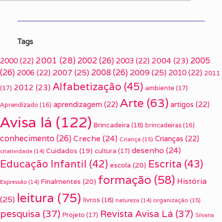
Tags
2001
(28)
2002
(26)
2005
2000
(22)
2003
(22)
2004
(23)
(26)
2007
(25)
2008
(26)
2009
(25)
2006
(22)
2010
(22)
2011
Alfabetização
(45)
2012
(23)
(17)
ambiente
(17)
Arte
(63)
aprendizagem
(22)
artigos
(22)
Aprendizado
(16)
Avisa lá
(122)
Brincadeira
(18)
brincadeiras
(16)
conhecimento
(26)
Creche
(24)
Crianças
(22)
Criança
(15)
desenho
(24)
Cuidados
(19)
cultura
(17)
criatividade
(14)
Escrita
(43)
Educação Infantil
(42)
escola
(20)
formação
(58)
História
Finalmentes
(20)
Expressão
(14)
leitura
(75)
(25)
livros
(18)
organização
(15)
natureza
(14)
pesquisa
(37)
Revista Avisa Lá
(37)
Projeto
(17)
Silvana