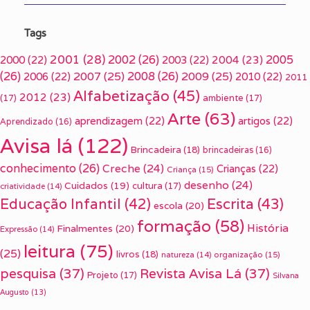
Tags
2001
(28)
2002
(26)
2005
2000
(22)
2003
(22)
2004
(23)
(26)
2007
(25)
2008
(26)
2009
(25)
2006
(22)
2010
(22)
2011
Alfabetização
(45)
2012
(23)
(17)
ambiente
(17)
Arte
(63)
aprendizagem
(22)
artigos
(22)
Aprendizado
(16)
Avisa lá
(122)
Brincadeira
(18)
brincadeiras
(16)
conhecimento
(26)
Creche
(24)
Crianças
(22)
Criança
(15)
desenho
(24)
Cuidados
(19)
cultura
(17)
criatividade
(14)
Escrita
(43)
Educação Infantil
(42)
escola
(20)
formação
(58)
História
Finalmentes
(20)
Expressão
(14)
leitura
(75)
(25)
livros
(18)
organização
(15)
natureza
(14)
pesquisa
(37)
Revista Avisa Lá
(37)
Projeto
(17)
Silvana
Augusto
(13)