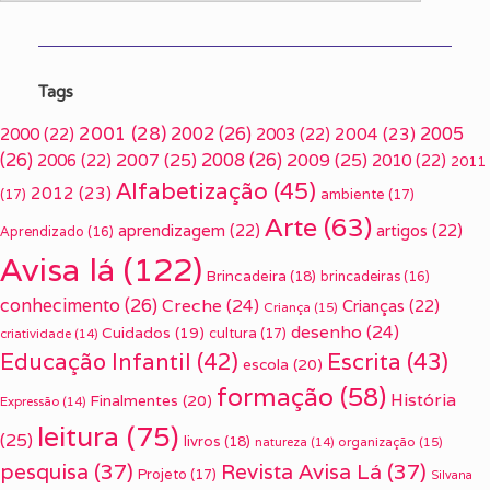
Tags
2001
(28)
2002
(26)
2005
2000
(22)
2003
(22)
2004
(23)
(26)
2007
(25)
2008
(26)
2009
(25)
2006
(22)
2010
(22)
2011
Alfabetização
(45)
2012
(23)
(17)
ambiente
(17)
Arte
(63)
aprendizagem
(22)
artigos
(22)
Aprendizado
(16)
Avisa lá
(122)
Brincadeira
(18)
brincadeiras
(16)
conhecimento
(26)
Creche
(24)
Crianças
(22)
Criança
(15)
desenho
(24)
Cuidados
(19)
cultura
(17)
criatividade
(14)
Escrita
(43)
Educação Infantil
(42)
escola
(20)
formação
(58)
História
Finalmentes
(20)
Expressão
(14)
leitura
(75)
(25)
livros
(18)
organização
(15)
natureza
(14)
pesquisa
(37)
Revista Avisa Lá
(37)
Projeto
(17)
Silvana