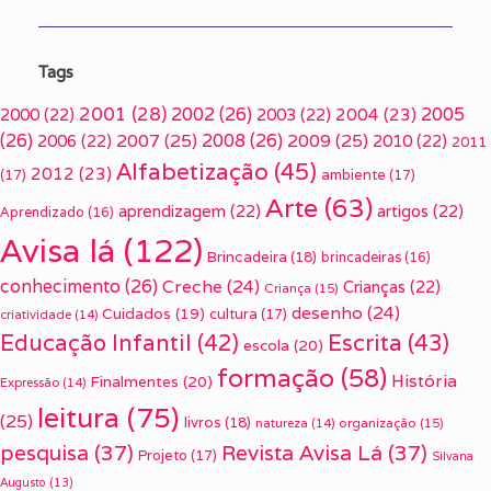
Tags
2001
(28)
2002
(26)
2005
2000
(22)
2003
(22)
2004
(23)
(26)
2007
(25)
2008
(26)
2009
(25)
2006
(22)
2010
(22)
2011
Alfabetização
(45)
2012
(23)
(17)
ambiente
(17)
Arte
(63)
aprendizagem
(22)
artigos
(22)
Aprendizado
(16)
Avisa lá
(122)
Brincadeira
(18)
brincadeiras
(16)
conhecimento
(26)
Creche
(24)
Crianças
(22)
Criança
(15)
desenho
(24)
Cuidados
(19)
cultura
(17)
criatividade
(14)
Escrita
(43)
Educação Infantil
(42)
escola
(20)
formação
(58)
História
Finalmentes
(20)
Expressão
(14)
leitura
(75)
(25)
livros
(18)
organização
(15)
natureza
(14)
pesquisa
(37)
Revista Avisa Lá
(37)
Projeto
(17)
Silvana
Augusto
(13)