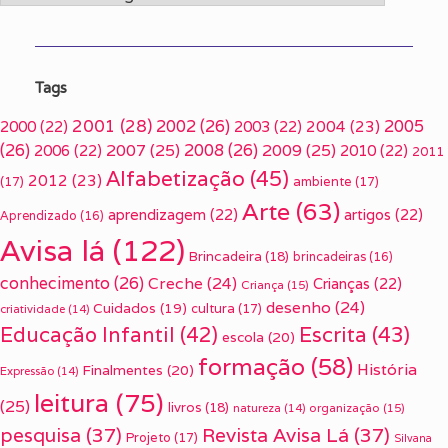
Tags
2001
(28)
2002
(26)
2005
2000
(22)
2003
(22)
2004
(23)
(26)
2007
(25)
2008
(26)
2009
(25)
2006
(22)
2010
(22)
2011
Alfabetização
(45)
2012
(23)
(17)
ambiente
(17)
Arte
(63)
aprendizagem
(22)
artigos
(22)
Aprendizado
(16)
Avisa lá
(122)
Brincadeira
(18)
brincadeiras
(16)
conhecimento
(26)
Creche
(24)
Crianças
(22)
Criança
(15)
desenho
(24)
Cuidados
(19)
cultura
(17)
criatividade
(14)
Escrita
(43)
Educação Infantil
(42)
escola
(20)
formação
(58)
História
Finalmentes
(20)
Expressão
(14)
leitura
(75)
(25)
livros
(18)
organização
(15)
natureza
(14)
pesquisa
(37)
Revista Avisa Lá
(37)
Projeto
(17)
Silvana