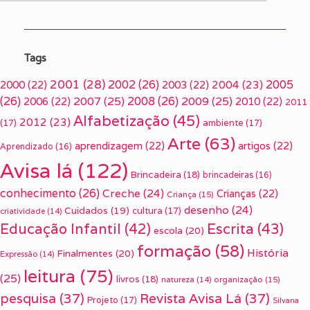
Tags
2001
(28)
2002
(26)
2005
2000
(22)
2003
(22)
2004
(23)
(26)
2007
(25)
2008
(26)
2009
(25)
2006
(22)
2010
(22)
2011
Alfabetização
(45)
2012
(23)
(17)
ambiente
(17)
Arte
(63)
aprendizagem
(22)
artigos
(22)
Aprendizado
(16)
Avisa lá
(122)
Brincadeira
(18)
brincadeiras
(16)
conhecimento
(26)
Creche
(24)
Crianças
(22)
Criança
(15)
desenho
(24)
Cuidados
(19)
cultura
(17)
criatividade
(14)
Escrita
(43)
Educação Infantil
(42)
escola
(20)
formação
(58)
História
Finalmentes
(20)
Expressão
(14)
leitura
(75)
(25)
livros
(18)
organização
(15)
natureza
(14)
pesquisa
(37)
Revista Avisa Lá
(37)
Projeto
(17)
Silvana