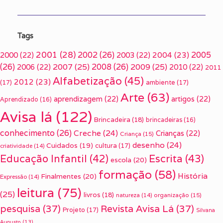
Tags
2001
(28)
2002
(26)
2005
2000
(22)
2003
(22)
2004
(23)
(26)
2007
(25)
2008
(26)
2009
(25)
2006
(22)
2010
(22)
2011
Alfabetização
(45)
2012
(23)
(17)
ambiente
(17)
Arte
(63)
aprendizagem
(22)
artigos
(22)
Aprendizado
(16)
Avisa lá
(122)
Brincadeira
(18)
brincadeiras
(16)
conhecimento
(26)
Creche
(24)
Crianças
(22)
Criança
(15)
desenho
(24)
Cuidados
(19)
cultura
(17)
criatividade
(14)
Escrita
(43)
Educação Infantil
(42)
escola
(20)
formação
(58)
História
Finalmentes
(20)
Expressão
(14)
leitura
(75)
(25)
livros
(18)
organização
(15)
natureza
(14)
pesquisa
(37)
Revista Avisa Lá
(37)
Projeto
(17)
Silvana
Augusto
(13)