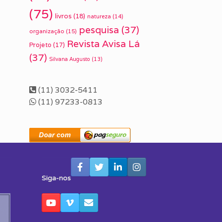
(75)
livros
(18)
natureza
(14)
pesquisa
(37)
organização
(15)
Revista Avisa Lá
Projeto
(17)
(37)
Silvana Augusto
(13)
(11) 3032-5411
(11) 97233-0813
Siga-nos