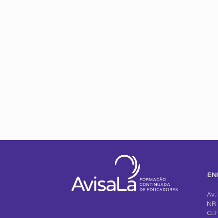
EN
Av.
NR 
CEP