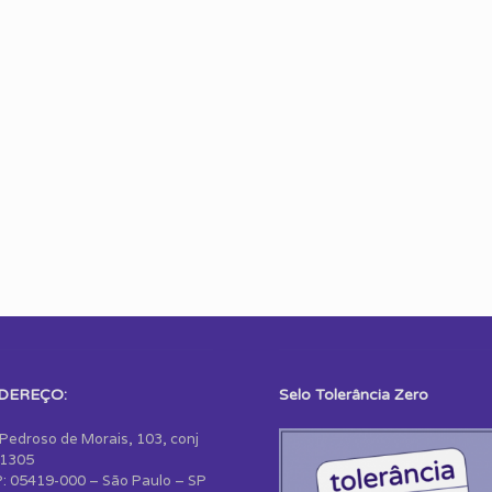
DEREÇO:
Selo Tolerância Zero
 Pedroso de Morais, 103, conj
1305
: 05419-000 – São Paulo – SP