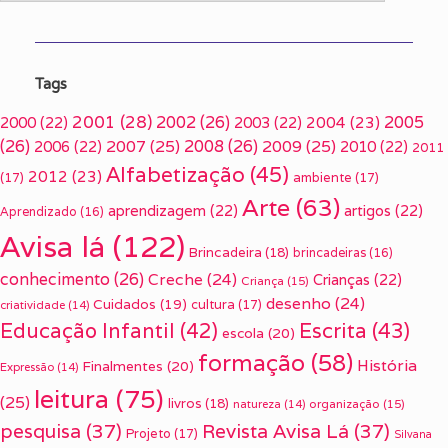
Tags
2001
(28)
2002
(26)
2005
2000
(22)
2003
(22)
2004
(23)
(26)
2007
(25)
2008
(26)
2009
(25)
2006
(22)
2010
(22)
2011
Alfabetização
(45)
2012
(23)
(17)
ambiente
(17)
Arte
(63)
aprendizagem
(22)
artigos
(22)
Aprendizado
(16)
Avisa lá
(122)
Brincadeira
(18)
brincadeiras
(16)
conhecimento
(26)
Creche
(24)
Crianças
(22)
Criança
(15)
desenho
(24)
Cuidados
(19)
cultura
(17)
criatividade
(14)
Escrita
(43)
Educação Infantil
(42)
escola
(20)
formação
(58)
História
Finalmentes
(20)
Expressão
(14)
leitura
(75)
(25)
livros
(18)
organização
(15)
natureza
(14)
pesquisa
(37)
Revista Avisa Lá
(37)
Projeto
(17)
Silvana