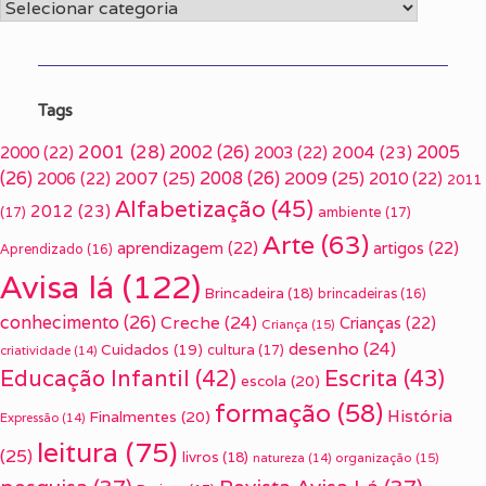
Categorias
Tags
2001
(28)
2002
(26)
2005
2000
(22)
2003
(22)
2004
(23)
(26)
2007
(25)
2008
(26)
2009
(25)
2006
(22)
2010
(22)
2011
Alfabetização
(45)
2012
(23)
(17)
ambiente
(17)
Arte
(63)
aprendizagem
(22)
artigos
(22)
Aprendizado
(16)
Avisa lá
(122)
Brincadeira
(18)
brincadeiras
(16)
conhecimento
(26)
Creche
(24)
Crianças
(22)
Criança
(15)
desenho
(24)
Cuidados
(19)
cultura
(17)
criatividade
(14)
Escrita
(43)
Educação Infantil
(42)
escola
(20)
formação
(58)
História
Finalmentes
(20)
Expressão
(14)
leitura
(75)
(25)
livros
(18)
organização
(15)
natureza
(14)