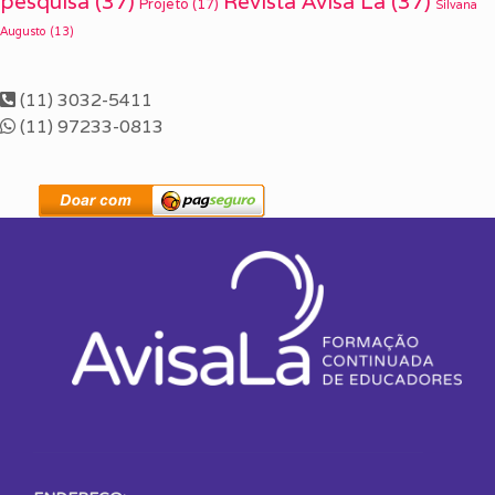
pesquisa
(37)
Revista Avisa Lá
(37)
Projeto
(17)
Silvana
Augusto
(13)
(11) 3032-5411
(11) 97233-0813