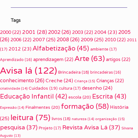
Tags
2001
(28)
2002
(26)
2005
2000
(22)
2003
(22)
2004
(23)
(26)
2007
(25)
2008
(26)
2009
(25)
2006
(22)
2010
(22)
2011
Alfabetização
(45)
2012
(23)
(17)
ambiente
(17)
Arte
(63)
aprendizagem
(22)
artigos
(22)
Aprendizado
(16)
Avisa lá
(122)
Brincadeira
(18)
brincadeiras
(16)
conhecimento
(26)
Creche
(24)
Crianças
(22)
Criança
(15)
desenho
(24)
Cuidados
(19)
cultura
(17)
criatividade
(14)
Escrita
(43)
Educação Infantil
(42)
escola
(20)
formação
(58)
História
Finalmentes
(20)
Expressão
(14)
leitura
(75)
(25)
livros
(18)
organização
(15)
natureza
(14)
pesquisa
(37)
Revista Avisa Lá
(37)
Projeto
(17)
Silvana
Augusto
(13)