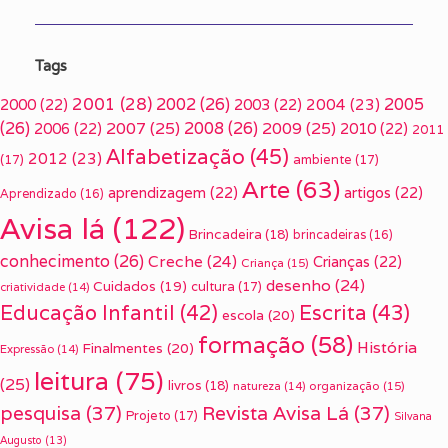
Tags
2001
(28)
2002
(26)
2005
2000
(22)
2003
(22)
2004
(23)
(26)
2007
(25)
2008
(26)
2009
(25)
2006
(22)
2010
(22)
2011
Alfabetização
(45)
2012
(23)
(17)
ambiente
(17)
Arte
(63)
aprendizagem
(22)
artigos
(22)
Aprendizado
(16)
Avisa lá
(122)
Brincadeira
(18)
brincadeiras
(16)
conhecimento
(26)
Creche
(24)
Crianças
(22)
Criança
(15)
desenho
(24)
Cuidados
(19)
cultura
(17)
criatividade
(14)
Escrita
(43)
Educação Infantil
(42)
escola
(20)
formação
(58)
História
Finalmentes
(20)
Expressão
(14)
leitura
(75)
(25)
livros
(18)
organização
(15)
natureza
(14)
pesquisa
(37)
Revista Avisa Lá
(37)
Projeto
(17)
Silvana
Augusto
(13)