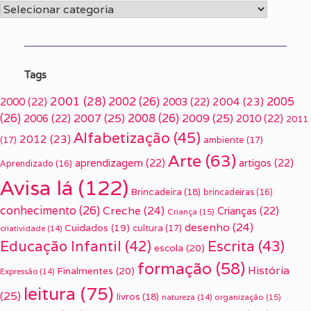
Categorias
Tags
2001
(28)
2002
(26)
2005
2000
(22)
2003
(22)
2004
(23)
(26)
2007
(25)
2008
(26)
2009
(25)
2006
(22)
2010
(22)
2011
Alfabetização
(45)
2012
(23)
(17)
ambiente
(17)
Arte
(63)
aprendizagem
(22)
artigos
(22)
Aprendizado
(16)
Avisa lá
(122)
Brincadeira
(18)
brincadeiras
(16)
conhecimento
(26)
Creche
(24)
Crianças
(22)
Criança
(15)
desenho
(24)
Cuidados
(19)
cultura
(17)
criatividade
(14)
Escrita
(43)
Educação Infantil
(42)
escola
(20)
formação
(58)
História
Finalmentes
(20)
Expressão
(14)
leitura
(75)
(25)
livros
(18)
organização
(15)
natureza
(14)