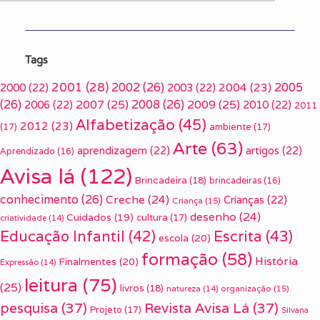
Tags
2001
(28)
2002
(26)
2005
2000
(22)
2003
(22)
2004
(23)
(26)
2007
(25)
2008
(26)
2009
(25)
2006
(22)
2010
(22)
2011
Alfabetização
(45)
2012
(23)
(17)
ambiente
(17)
Arte
(63)
aprendizagem
(22)
artigos
(22)
Aprendizado
(16)
Avisa lá
(122)
Brincadeira
(18)
brincadeiras
(16)
conhecimento
(26)
Creche
(24)
Crianças
(22)
Criança
(15)
desenho
(24)
Cuidados
(19)
cultura
(17)
criatividade
(14)
Escrita
(43)
Educação Infantil
(42)
escola
(20)
formação
(58)
História
Finalmentes
(20)
Expressão
(14)
leitura
(75)
(25)
livros
(18)
organização
(15)
natureza
(14)
pesquisa
(37)
Revista Avisa Lá
(37)
Projeto
(17)
Silvana