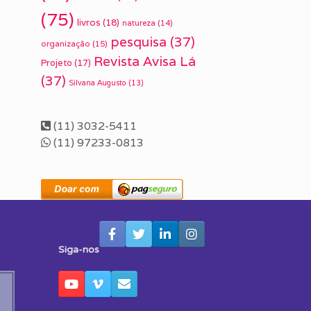
(75)
livros
(18)
natureza
(14)
pesquisa
(37)
organização
(15)
Revista Avisa Lá
Projeto
(17)
(37)
Silvana Augusto
(13)
(11) 3032-5411
(11) 97233-0813
Siga-nos