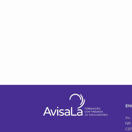
EN
Av.
NR 
CEP