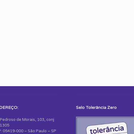
DEREÇO:
Selo Tolerância Zero
 Pedroso de Morais, 103, conj
1305
: 05419-000 – São Paulo – SP