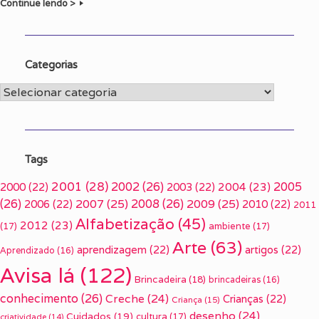
Continue lendo >
Categorias
Categorias
Tags
2001
(28)
2002
(26)
2005
2000
(22)
2003
(22)
2004
(23)
(26)
2007
(25)
2008
(26)
2009
(25)
2006
(22)
2010
(22)
2011
Alfabetização
(45)
2012
(23)
(17)
ambiente
(17)
Arte
(63)
aprendizagem
(22)
artigos
(22)
Aprendizado
(16)
Avisa lá
(122)
Brincadeira
(18)
brincadeiras
(16)
conhecimento
(26)
Creche
(24)
Crianças
(22)
Criança
(15)
desenho
(24)
Cuidados
(19)
cultura
(17)
criatividade
(14)