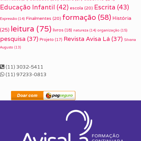
Escrita
(43)
Educação Infantil
(42)
escola
(20)
formação
(58)
História
Finalmentes
(20)
Expressão
(14)
leitura
(75)
(25)
livros
(18)
organização
(15)
natureza
(14)
pesquisa
(37)
Revista Avisa Lá
(37)
Projeto
(17)
Silvana
Augusto
(13)
(11) 3032-5411
(11) 97233-0813